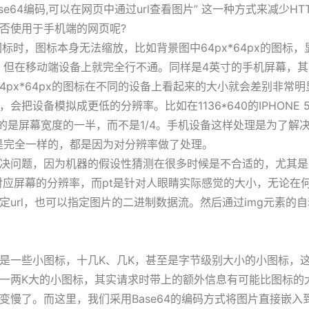
se64编码,可以在网页中通过url查看图片” 这一种方式来减少
否使用于手机端的网页呢?
标时，图标本身无法缩放，比如背景图中64px*64px的图标，
题，但在移动端设备上就完全行不通。同样是4英寸的手机屏幕，其分
这样64px*64px的图标在不同的设备上看起来的大小就会差别非常
模拟成更低的分辨率。比如在1136*640的IPHONE 5中获取$(
占用的是屏幕宽度的一半，而不是1/4。手机设备这样处理是为了解
的大小是完全一样的，都是因为对分辨率做了处理。
问题，因为机器的假设性猜测在很多时候是不合适的，尤其是在a
是对应屏幕的分辨率，而pt是针对人眼睛实际感觉的大小，无论在何
以指定url，也可以指定图片的二进制数据流。然后通过img元素
是一些小图标，十几K、几K，甚至是字节级别大小的小图标，这
一两K大的小图标，其实请求时带上的额外信息有可能比图标的
变慢了。而这里，我们采用Base64的编码方式将图片直接嵌