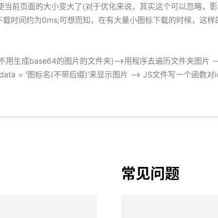
使当前页面的大小变大了(对于优化来说，其实这个可以忽略，影响
载时间约为0ms;可想而知，在有大量小图标下载的时候，这样的方
。
不用生成base64的图片的文件夹)—>用程序去遍历文件夹图片 —
-data = ‘图标名(不带后缀)’来显示图片 —> JS文件写一个函数
常见问题