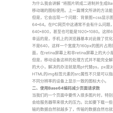
为什么我会讲解 “将图片转成二进制并生成Ba
移动端的图标使用。上一篇博文所讲的方法能
但是，它会出现一个问题：背景图+css显示图
64*64。在PC网页中这通常不会有什么问
640*800，甚至也可能是1920*1080。
幸运的是，手机上的浏览器基本对此做了优化，会把设备
不是640，这样一个宽度为160px的图片
面，在retina屏幕上和非retina屏幕上
但是，移动设备这样的处理方式并不能完全解决
的大小，解决的办法就是用pt代替ps，px
HTML的img标签元素的src属性不只是可
不同分辨率的设备上显示一致的图标大小。
二、使用Base64编码减少页面请求数
当我们的一个页面中要传入很多图片时，特别
会给服务器带来很大的压力。比如要下载一些
输的数据自然就越多了，传输的数据自然也就